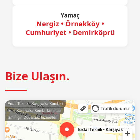
Yamaç
Nergiz • Örnekköy •
Cumhuriyet • Demirköprü
Bize Ulaşın.
Erdal Teknik - Karşıyaka Kombici
İzmir Karşıyaka Kombi Tamircisi
İzmir için Doğalgaz hizmetleri