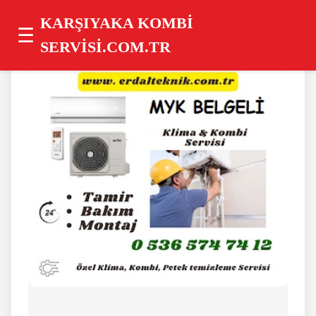
 Acil Karşıyaka Kombi Tamircisi : 0536 574 74 12 ⚠️
Aynı Gün Servis
KARŞIYAKA KOMBİ
☰
SERVİSİ.COM.TR