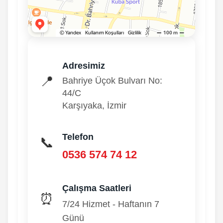
Adresimiz
📍
Bahriye Üçok Bulvarı No:
44/C
Karşıyaka, İzmir
Telefon
📞
0536 574 74 12
Çalışma Saatleri
⏰
7/24 Hizmet - Haftanın 7
Günü