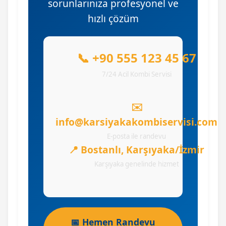
sorunlarınıza profesyonel ve
hızlı çözüm
📞 +90 555 123 45 67
7/24 Acil Kombi Servisi
✉️
info@karsiyakakombiservisi.com
E-posta ile randevu
📍 Bostanlı, Karşıyaka/İzmir
Karşıyaka genelinde hizmet
📅 Hemen Randevu