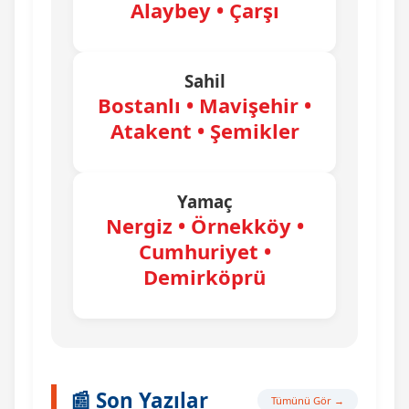
Alaybey • Çarşı
Sahil
Bostanlı • Mavişehir •
Atakent • Şemikler
Yamaç
Nergiz • Örnekköy •
Cumhuriyet •
Demirköprü
📰 Son Yazılar
Tümünü Gör →