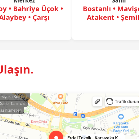
Merkez
Sahil
y • Bahriye Üçok •
Bostanlı • Mavişe
Alaybey • Çarşı
Atakent • Şemi
Ulaşın.
arşıyaka Kombici
Kombi Tamircisi
gaz hizmetleri