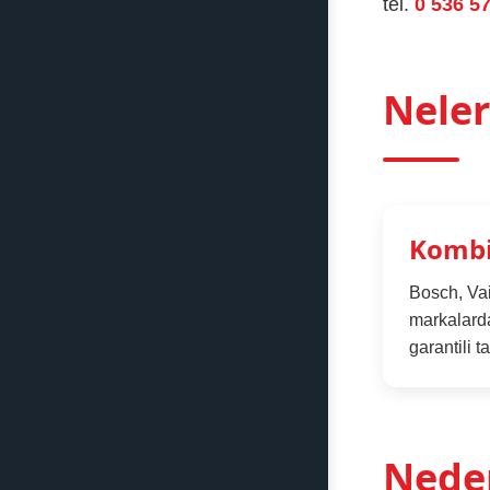
tel.
0 536 5
Neler
Kombi
Bosch, Vai
markalarda
garantili t
Neden