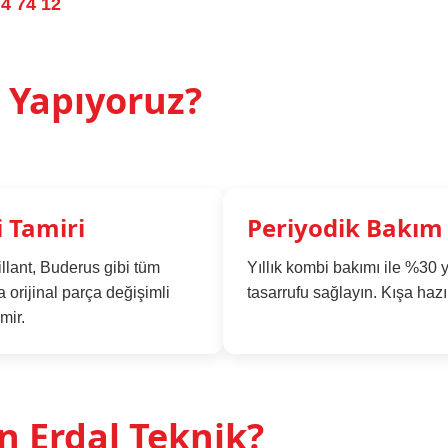
74 74 12
 Yapıyoruz?
 Tamiri
Periyodik Bakım
llant, Buderus gibi tüm
Yıllık kombi bakımı ile %30 y
 orijinal parça değişimli
tasarrufu sağlayın. Kışa hazır
amir.
 Erdal Teknik?