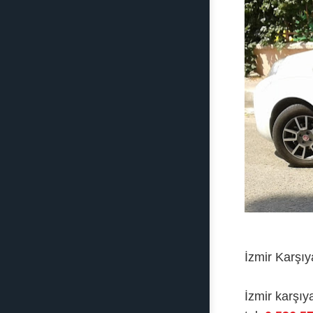
İzmir Karşıy
İzmir karşıy