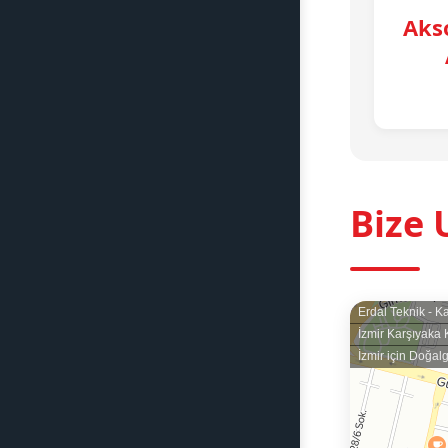
Akso
Bize 
Erdal Teknik - K
İzmir Karşıyaka 
İzmir için Doğal