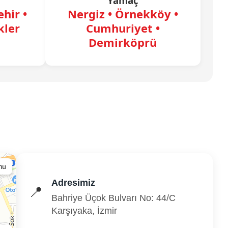
Yamaç
hir •
Nergiz • Örnekköy •
kler
Cumhuriyet •
Demirköprü
Adresimiz
📍
Bahriye Üçok Bulvarı No: 44/C
Karşıyaka, İzmir