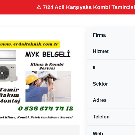
⚠️ 7/24 Acil Karşıyaka Kombi Tamircisi : 0536 5
Firma
Hizmet
İl
Sektör
Adres
Telefon
Web